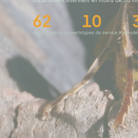
département intervient en moins de 30 mi
62
10
départements couverts
types de service traités
dé