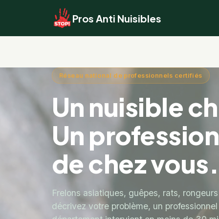
Pros Anti Nuisibles
Réseau national de professionnels certifiés
Un nuisible c
Un profession
de chez vous
Frelons asiatiques, guêpes, rats, rongeurs
décrivez votre problème, un professionnel 