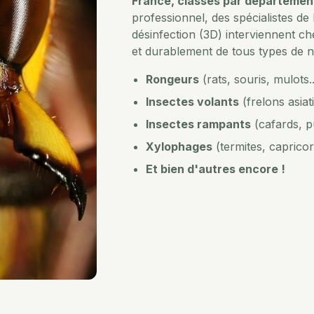
France, classés par départemen
professionnel, des spécialistes de l
désinfection (3D) interviennent 
et durablement de tous types de nu
Rongeurs
(rats, souris, mulots..
Insectes volants
(frelons asiat
Insectes rampants
(cafards, pu
Xylophages
(termites, capricor
Et bien d'autres encore !