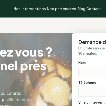
Nos interventions
Nos partenaires
Blog
Contact
Demande d'
hez vous ?
Un professionnel
30 minutes.
nel près
Nom
.
Téléphone
 ou cafards :
qualifié de votre
Ville d'intervent