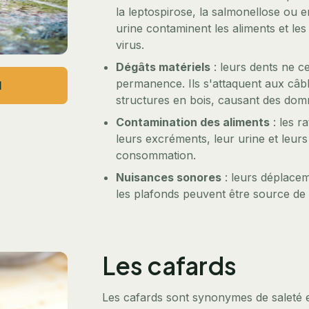
la leptospirose, la salmonellose ou 
urine contaminent les aliments et le
virus.
Dégâts matériels
: leurs dents ne c
permanence. Ils s'attaquent aux câbl
l
structures en bois, causant des domm
Contamination des aliments
: les r
leurs excréments, leur urine et leurs
consommation.
Nuisances sonores
: leurs déplacem
les plafonds peuvent être source de 
Les cafards
Les cafards sont synonymes de saleté 