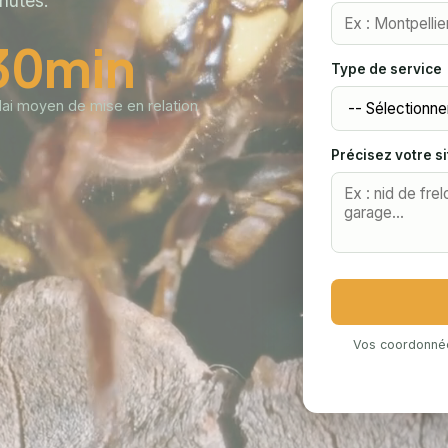
nutes.
30
min
Type de service
lai moyen de mise en relation
Précisez votre si
Vos coordonnée